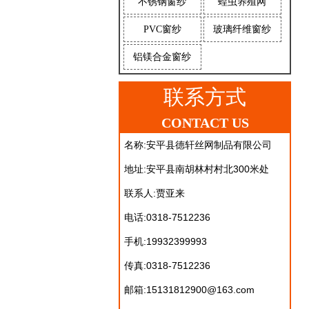
不锈钢窗纱
蝗虫养殖网
PVC窗纱
玻璃纤维窗纱
铝镁合金窗纱
联系方式
CONTACT US
名称:安平县德轩丝网制品有限公司
地址:安平县南胡林村村北300米处
联系人:贾亚来
电话:0318-7512236
手机:19932399993
传真:0318-7512236
邮箱:15131812900@163.com