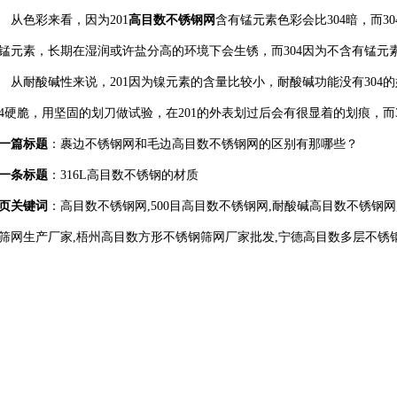
色彩来看，因为201
高目数不锈钢网
含有锰元素色彩会比304暗，而3
锰元素，长期在湿润或许盐分高的环境下会生锈，而304因为不含有锰元
耐酸碱性来说，201因为镍元素的含量比较小，耐酸碱功能没有304的好
04硬脆，用坚固的划刀做试验，在201的外表划过后会有很显着的划痕，而
一篇标题
：
裹边不锈钢网和毛边高目数不锈钢网的区别有那哪些？
一条标题
：
316L高目数不锈钢的材质
页关键词
：高目数不锈钢网,500目高目数不锈钢网,耐酸碱高目数不锈钢
筛网生产厂家,梧州高目数方形不锈钢筛网厂家批发,宁德高目数多层不锈