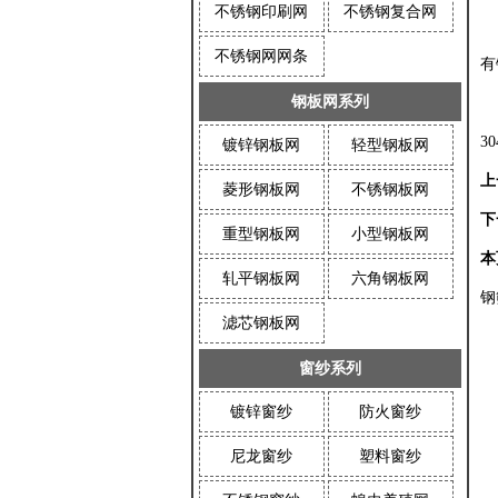
不锈钢印刷网
不锈钢复合网
从
不锈钢网网条
有
钢板网系列
从
3
镀锌钢板网
轻型钢板网
上
菱形钢板网
不锈钢板网
下
重型钢板网
小型钢板网
本
轧平钢板网
六角钢板网
钢
滤芯钢板网
窗纱系列
镀锌窗纱
防火窗纱
尼龙窗纱
塑料窗纱