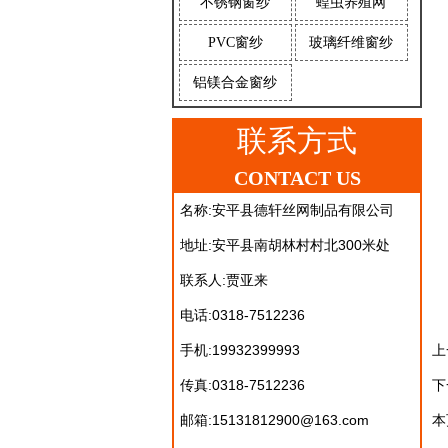
不锈钢窗纱
蝗虫养殖网
PVC窗纱
玻璃纤维窗纱
铝镁合金窗纱
联系方式
CONTACT US
名称:安平县德轩丝网制品有限公司
地址:安平县南胡林村村北300米处
联系人:贾亚来
电话:0318-7512236
手机:19932399993
上
传真:0318-7512236
下
邮箱:15131812900@163.com
本