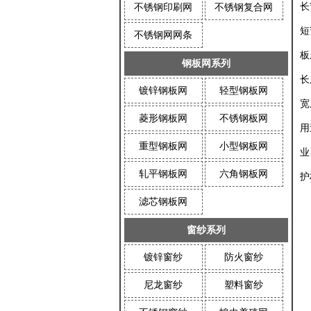
长
不锈钢印刷网
不锈钢复合网
短
不锈钢网网条
板
钢板网系列
长
镀锌钢板网
轻型钢板网
宽
菱形钢板网
不锈钢板网
用
重型钢板网
小型钢板网
业
轧平钢板网
六角钢板网
护
滤芯钢板网
窗纱系列
镀锌窗纱
防火窗纱
尼龙窗纱
塑料窗纱