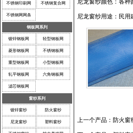
尼龙窗纱颜色：各种
不锈钢印刷网
不锈钢复合网
不锈钢网网条
尼龙窗纱用途：民用
钢板网系列
镀锌钢板网
轻型钢板网
菱形钢板网
不锈钢板网
重型钢板网
小型钢板网
轧平钢板网
六角钢板网
滤芯钢板网
窗纱系列
镀锌窗纱
防火窗纱
上一个产品：
防火窗
尼龙窗纱
塑料窗纱