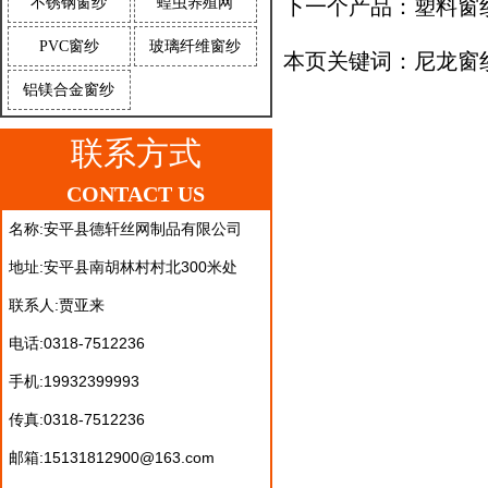
不锈钢窗纱
蝗虫养殖网
下一个产品：
塑料窗
PVC窗纱
玻璃纤维窗纱
本页关键词：尼龙窗
铝镁合金窗纱
联系方式
CONTACT US
名称:安平县德轩丝网制品有限公司
地址:安平县南胡林村村北300米处
联系人:贾亚来
电话:0318-7512236
手机:19932399993
传真:0318-7512236
邮箱:15131812900@163.com