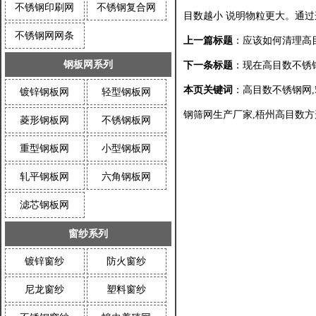
不锈钢印刷网
不锈钢复合网
目数越小 说明物粒更大。通
不锈钢网网条
上一篇标题
：
应该如何清理高
钢板网系列
下一条标题
：
现在高目数不锈
本页关键词
：高目数不锈钢网,
镀锌钢板网
轻型钢板网
钢筛网生产厂家,梧州高目数
菱形钢板网
不锈钢板网
重型钢板网
小型钢板网
轧平钢板网
六角钢板网
滤芯钢板网
窗纱系列
镀锌窗纱
防火窗纱
尼龙窗纱
塑料窗纱